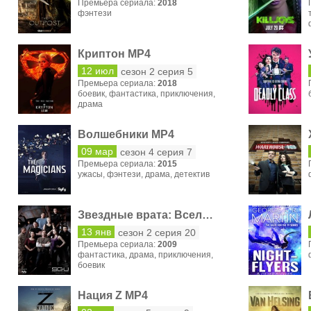
Премьера сериала:
2018
фэнтези
Криптон MP4
12 июл
сезон 2 серия 5
Премьера сериала:
2018
боевик
,
фантастика
,
приключения
,
драма
Волшебники MP4
09 мар
сезон 4 серия 7
Премьера сериала:
2015
ужасы
,
фэнтези
,
драма
,
детектив
Звездные врата: Вселенная MP4
13 янв
сезон 2 серия 20
Премьера сериала:
2009
фантастика
,
драма
,
приключения
,
боевик
Нация Z MP4