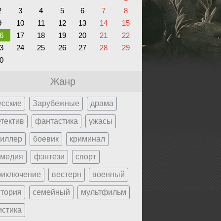
2
3
4
5
6
7
8
9
10
11
12
13
14
15
6
17
18
19
20
21
22
3
24
25
26
27
28
29
0
Жанр
усские
Зарубежные
драма
етектив
фантастика
ужасы
риллер
боевик
криминал
омедия
фэнтези
спорт
риключение
вестерн
военный
стория
семейный
мультфильм
истика