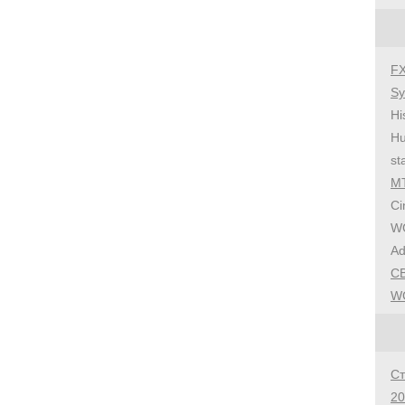
F
Sy
Hi
Hu
st
M
Ci
W
Ad
CB
W
С
20