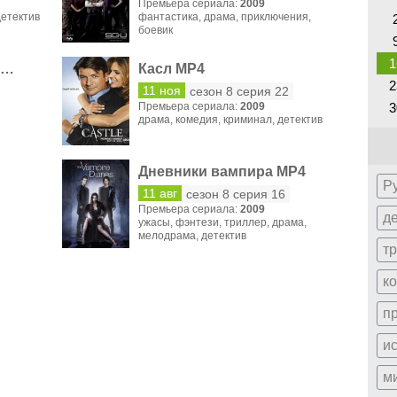
Премьера сериала:
2009
детектив
фантастика
,
драма
,
приключения
,
боевик
1
Американская семейка MP4
Касл MP4
2
11 ноя
сезон 8 серия 22
Премьера сериала:
2009
3
драма
,
комедия
,
криминал
,
детектив
Дневники вампира MP4
Р
11 авг
сезон 8 серия 16
Премьера сериала:
2009
д
ужасы
,
фэнтези
,
триллер
,
драма
,
мелодрама
,
детектив
т
к
п
и
м