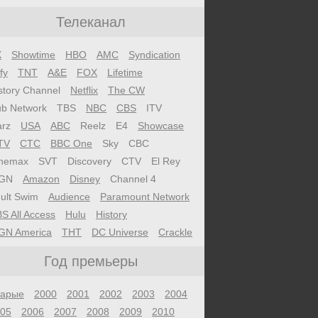
Телеканал
X
Showtime
HBO
AMC
Syndication
fy
TNT
A&E
FOX
Lifetime
story Channel
Netflix
The CW
b Network
TBS
NBC
CBS
ITV
arz
USA
ABC
Reelz
E4
Showcase
TV
CTC
BBC One
Sky
CBC
nemax
SVT
Discovery
CTV
El Rey
GN
Amazon
Disney
Channel 4
ult Swim
Audience
Paramount Network
S All Access
Hulu
History
GN America
ТНТ
DC Universe
Crackle
Год премьеры
тарые
2000
2001
2002
2003
2004
05
2006
2007
2008
2009
2010