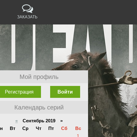
ЗАКАЗАТЬ
Мой профиль
Регистрация
Войти
Календарь серий
«
Сентябрь 2019 »
н
Вт
Ср
Чт
Пт
Сб
Вс
1